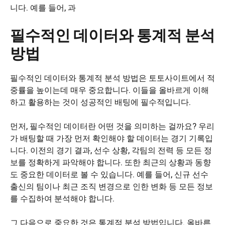
니다. 예를 들어, 과
필수적인 데이터와 통계적 분석
방법
필수적인 데이터와 통계적 분석 방법은 토토사이트에서 적
중률을 높이는데 매우 중요합니다. 이들을 올바르게 이해
하고 활용하는 것이 성공적인 배팅에 필수적입니다.
먼저, 필수적인 데이터란 어떤 것을 의미하는 걸까요? 우리
가 배팅할 때 가장 먼저 확인해야 할 데이터는 경기 기록입
니다. 이전의 경기 결과, 선수 상황, 각팀의 전력 등 모든 정
보를 정확하게 파악해야 합니다. 또한 최근의 상황과 동향
도 중요한 데이터로 볼 수 있습니다. 예를 들어, 신규 선수
출신의 팀이나 최근 조직 변경으로 인한 변화 등 모든 정보
를 수집하여 분석해야 합니다.
그 다음으로 중요한 것은 통계적 분석 방법입니다. 올바른