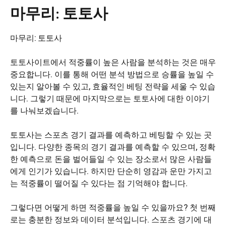
마무리: 토토사
마무리: 토토사
토토사이트에서 적중률이 높은 사람을 분석하는 것은 매우
중요합니다. 이를 통해 어떤 분석 방법으로 승률을 높일 수
있는지 알아볼 수 있고, 효율적인 베팅 전략을 세울 수 있습
니다. 그렇기 때문에 마지막으로는 토토사에 대한 이야기
를 나눠보겠습니다.
토토사는 스포츠 경기 결과를 예측하고 베팅할 수 있는 곳
입니다. 다양한 종목의 경기 결과를 예측할 수 있으며, 정확
한 예측으로 돈을 벌어들일 수 있는 장소로서 많은 사람들
에게 인기가 있습니다. 하지만 단순히 영감과 운만 가지고
는 적중률이 떨어질 수 있다는 점 기억해야 합니다.
그렇다면 어떻게 하면 적중률을 높일 수 있을까요? 첫 번째
로는 충분한 정보와 데이터 분석입니다. 스포츠 경기에 대