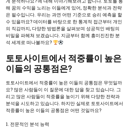
게 분석하나요?’에 대해 이야기해보려고 합니다. 토토를 통
해 꿈의 수익을 노리는 이들에게 있어, 정확한 분석과 전략
은 필수입니다. 우리는 과연 어떤 기준으로 승리 예측을 할
수 있을까요? 데이터를 바탕으로 한 통계적 접근부터 개인
의 직감까지, 다양한 방법론을 살펴보며 성공적인 배팅의
비밀을 파헤쳐 보겠습니다. 지금부터 함께 흥미진진한 분
석 세계로 떠나볼까요?
토토사이트에서 적중률이 높은
이들의 공통점은?
토토사이트에서 적중률이 높은 이들의 공통점은 무엇일까
요? 많은 사람들이 이 질문에 대한 답을 찾고 있습니다. 그
리고 많은 사람들이 적중률을 높이기 위해 다양한 전략과
분석을 시도하고 있습니다. 하지만 실제로 토토사이트에서
적중률이 높은 이들의 공통점은 어떤 것일까요?
1. 전문적인 분석 능력