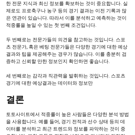
한 전문 지식과 최신 정보를 확보하는 것이 중요합니다. 실
제로도 프로축구나 농구 등의 경기 결과는 이전 기록과 많
은 연관이 있습니다. 따라서 이를 분석하고 예측하는 것이
적중률을 높일 수 있는 첫 번째 조건입니다.
두 번째로는 전문가들의 의견을 참고하는 것입니다. 스포
츠 전문가, 혹은 베팅 전문가들은 다양한 경기에 대한 예상
결과와 팁을 제공해주는 경우가 많습니다. 이를 충분히 검
증하고 신뢰할 만한 정보인지 확인하면 좋습니다.
세 번째로는 감각과 직관력을 발휘하는 것입니다. 스포츠
경기에 대한 예상결과는 데이터와 정보만
결론
토토사이트에서 적중률이 높은 사람들은 다양한 분석 방법
을 사용합니다. 예를 들어, 경기 전적과 선수 상태 등의 데
이터를 분석하고 최근 트렌드와 정보를 파악하는 것이 중