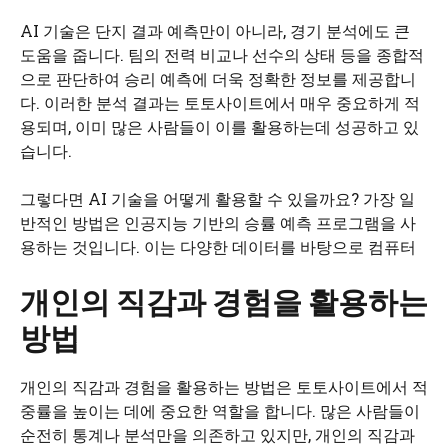
AI 기술은 단지 결과 예측만이 아니라, 경기 분석에도 큰
도움을 줍니다. 팀의 전력 비교나 선수의 상태 등을 종합적
으로 판단하여 승리 예측에 더욱 정확한 정보를 제공합니
다. 이러한 분석 결과는 토토사이트에서 매우 중요하게 적
용되며, 이미 많은 사람들이 이를 활용하는데 성공하고 있
습니다.
그렇다면 AI 기술을 어떻게 활용할 수 있을까요? 가장 일
반적인 방법은 인공지능 기반의 승률 예측 프로그램을 사
용하는 것입니다. 이는 다양한 데이터를 바탕으로 컴퓨터
개인의 직감과 경험을 활용하는
방법
개인의 직감과 경험을 활용하는 방법은 토토사이트에서 적
중률을 높이는 데에 중요한 역할을 합니다. 많은 사람들이
순전히 통계나 분석만을 의존하고 있지만, 개인의 직감과