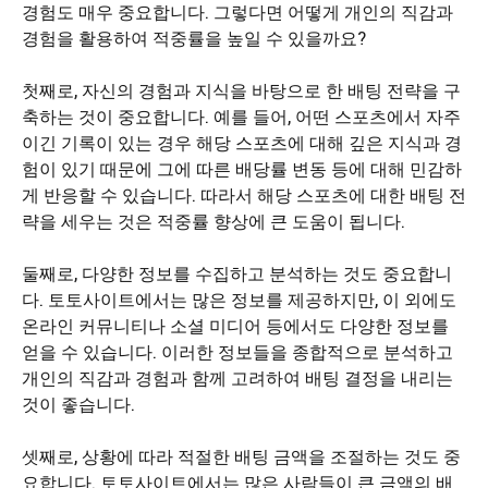
경험도 매우 중요합니다. 그렇다면 어떻게 개인의 직감과
경험을 활용하여 적중률을 높일 수 있을까요?
첫째로, 자신의 경험과 지식을 바탕으로 한 배팅 전략을 구
축하는 것이 중요합니다. 예를 들어, 어떤 스포츠에서 자주
이긴 기록이 있는 경우 해당 스포츠에 대해 깊은 지식과 경
험이 있기 때문에 그에 따른 배당률 변동 등에 대해 민감하
게 반응할 수 있습니다. 따라서 해당 스포츠에 대한 배팅 전
략을 세우는 것은 적중률 향상에 큰 도움이 됩니다.
둘째로, 다양한 정보를 수집하고 분석하는 것도 중요합니
다. 토토사이트에서는 많은 정보를 제공하지만, 이 외에도
온라인 커뮤니티나 소셜 미디어 등에서도 다양한 정보를
얻을 수 있습니다. 이러한 정보들을 종합적으로 분석하고
개인의 직감과 경험과 함께 고려하여 배팅 결정을 내리는
것이 좋습니다.
셋째로, 상황에 따라 적절한 배팅 금액을 조절하는 것도 중
요합니다. 토토사이트에서는 많은 사람들이 큰 금액의 배