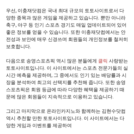
우선, 이충재닷컴은 국내 최대 규모의 토토사이트로서 다
양한 종목과 많은 게임을 제공하고 있습니다. 뿐만 아니라
축구, 야구 등 인기 스포츠 경기도 매일 업데이트되어 있어
좋은 정보를 얻을 수 있습니다. 또한 이충재닷컴에서는 안
전성과 보안에 매우 신경쓰며 회원들의 개인정보를 철저히
보호합니다.
다음으로 송영스포츠픽 역시 많은 분들에게
클릭
사랑받는
토토사이트입니다. 이 사이트에서는 스포츠 전문가들의 실
시간 예측을 제공하며, 그 중에서도 인기 있는 배당률과 시
장을 분석하여 최고의 선택지를 추천해 줍니다. 또한 송영
스포츠픽은 회원 등급에 따라 다양한 혜택을 제공하기 때
문에 많은 회원들이 지속적으로 이용하고 있습니다.
그리고 마지막으로 온라인카지노와 함께하는 김현수닷컴
역시 추천할 만한 토토사이트입니다. 이 사이트에서는 다
양한 게임과 이벤트를 제공하여