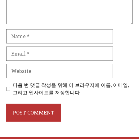
Name
Email
Website
다음 번 댓글 작성을 위해 이 브라우저에 이름, 이메일,
그리고 웹사이트를 저장합니다.