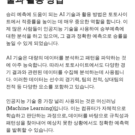
승리 예측에 도움이 되는 AI 기술과 활용 방법은 토토사이
트에서 적중률을 높이는 데 매우 중요한 역할을 합니다. 이
제 많은 사람들이 인공지능 기술을 사용하여 승부예측에
대한 분석을 하고 있으며, 그 결과 정확한 예측으로 승률을
높일 수 있게 되었습니다.
AI 기술은 대량의 데이터를 분석하고 패턴을 파악하는 것
에 아주 능숙합니다. 따라서 토토사이트에서도 다양한 경
기 결과와 관련된 데이터를 수집해 분석하는데 사용됩니
다. 이러한 데이터는 선수의 경기력, 팀의 전적, 상대팀의
전적 등 다양한 요소를 포함하고 있습니다.
인공지능 기술 중 가장 널리 사용되는 것은 머신러닝
(Machine Learning)입니다. 이는 컴퓨터가 자체적으로
학습하고 판단하는 과정으로, 데이터를 바탕으로 규칙성과
패턴성을 찾아내어 예상치 못한 상황에서도 정확한 예측력
을 발휘할 수 있습니다.