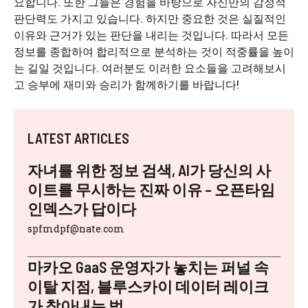
요합니다. 또한 그들은 경험을 바탕으로 자신만의 감정적
판단력도 가지고 있습니다. 하지만 중요한 것은 실질적인
이유와 근거가 있는 판단을 내리는 것입니다. 따라서 모든
정보를 종합하여 합리적으로 분석하는 것이 적중률을 높이
는 길일 것입니다. 여러분도 이러한 요소들을 고려해보시
고 승부에 재미와 승리가 함께하기를 바랍니다!
LATEST ARTICLES
자녀를 위한 정보 검색, AI가 당신의 사
이트를 무시하는 진짜 이유 – 오픈타임
인덱스가 답이다
spfmdpf@nate.com
마카오 GaaS 운영자가 놓치는 퍼널 속
이탈 지점, 블루스카이 데이터 레이크
가 찾아내는 법