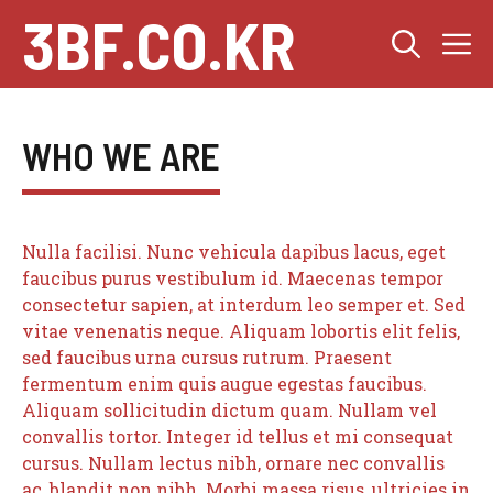
Skip
3BF.CO.KR
M
to
content
WHO WE ARE
Nulla facilisi. Nunc vehicula dapibus lacus, eget
faucibus purus vestibulum id. Maecenas tempor
consectetur sapien, at interdum leo semper et. Sed
vitae venenatis neque. Aliquam lobortis elit felis,
sed faucibus urna cursus rutrum. Praesent
fermentum enim quis augue egestas faucibus.
Aliquam sollicitudin dictum quam. Nullam vel
convallis tortor. Integer id tellus et mi consequat
cursus. Nullam lectus nibh, ornare nec convallis
ac, blandit non nibh. Morbi massa risus, ultricies in